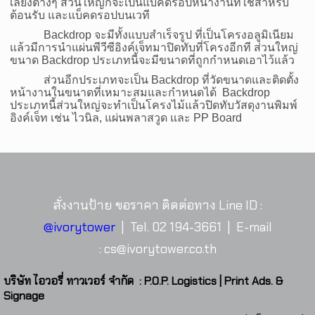
เลี้ยงต่างๆ ส่วนใหญ่ก็จะเป็นแบ็คดรอปหน้างานที่ใช้สำหรับ
ต้อนรับ และแบ็คดรอปบนเวที
Backdrop
จะมีทั้งแบบสำเร็จรูป ที่เป็นโครงอลูมิเนียม
แล้วมีการนำแผ่นพีวีซีอิงค์เจ็ทมาปิดทับที่โครงอีกที ส่วนใหญ่
ขนาด
Backdrop
ประเภทนี้จะมีขนาดที่ถูกกำหนดเอาไว้แล้ว
ส่วนอีกประเภทจะเป็น
Backdrop
ที่วัดขนาดและติดตั้ง
หน้างานในขนาดที่เหมาะสมและกำหนดได้
Backdrop
ประเภทนี้ส่วนใหญ่จะทำเป็นโครงไม้แล้วปิดทับวัสดุงานพิมพ์
อิงค์เจ็ท เช่น ไวนิล, แผ่นพลาสวูด และ
PP Board
สั่งงานป้าย ขอราคา ติดต่อทาง Line ID :
@ivorytower
| Tel. 02 194-3661 | E-mail
:
cs@ivorytower.co.th
บริษัท ไอวอรี่ ทาวเวอร์ จำกัด : P.O.P. Logistics | Print Ads. &
Signage