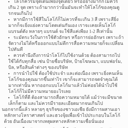
โลโก้ควรมีจุดเด่นเพียงจุดเดียว หรืออย่างมากก็ไม่ควร
เกิน 2 จุด เพราะถ้ามากกว่านั้นมันจะทำให้โลโก้ของคุณดู
รกจนเกินไป
หากมีการใช้สีในโลโก้ก็ไม่ควรที่จะเกิน 3 สี เพราะสียิ่ง
มากก็จะยิ่งแย่งความโดดเด่นกันเอง เราจะเคยเห็นโลโก้
แบรนด์ดัง หลายๆ แบรนด์ จะใช้สีแค่เพียง 1-2 สีเท่านั้น
ระมัดระวังในการใช้ตัวอักษร หรือการย่ออักษร เพราะถ้า
จัดวางไม่ได้หรือออกแบบไม่ดีการสื่อความหมายก็จะเปลี่ยน
ไปทันที
ควรคำนึงถึงการนำโลโก้ไปใช้งานด้วย ต้องสามารถไป
ใช้ได้กับทุกสื่อ เช่น ป้ายชื่อบริษัท,
ป้ายโฆษณา,
แบบฟอร์ม,
บิล, หรือสินค้าต่างๆ ของบริษัท
การนำไปใช้ ต้องใช้ประจำ และต่อเนื่อง เพราะยิ่งคนเห็น
โลโก้ของคุณมากขึ้นเท่าไร เขาก็จะสามารถจดจำคุณได้
มากเท่านั้น หากออกแบบโลโก้มาแล้วไม่ค่อยได้นำไปใช้
โลโก้ก็ไม่มีความหมายอะไรเลย
โลโก้ที่ดี ต้องสามารถสื่อความหมายได้ แม้ว่าจะมีขนาด
เล็กก็ตาม
และไม่ควรมีรายละเอียดมากจนเกินไป
นอกจากนี้แล้ว หลายๆ ธุรกิจของชาวเอเชีย ยังมีการผสานเอา
หลักทางโหราศาสตร์ และฮวงจุ้ยเพื่อเข้าไปประกอบในโลโก้
ด้วย อันเนื่องมาจากเหตุผลทางหลักความเชื่อนั่นเอง