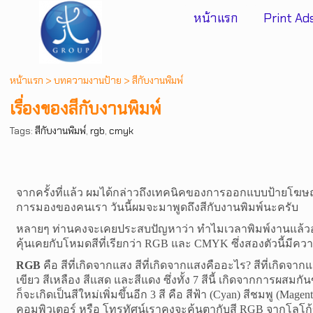
หน้าแรก
Print Ads
หน้าแรก
> บทความงานป้าย >
สีกับงานพิมพ์
เรื่องของสีกับงานพิมพ์
Tags:
สีกับงานพิมพ์
,
rgb
,
cmyk
จากครั้งที่แล้ว ผมได้กล่าวถึง
เทคนิคของการออกแบบป้ายโฆ
การมองของคนเรา วันนี้ผมจะมาพูดถึงสีกับงานพิมพ์นะครับ
หลายๆ ท่านคงจะเคยประสบปัญหาว่า ทำไมเวลาพิมพ์งานแล้วออก
คุ้นเคยกับโหมดสีที่เรียกว่า
RGB
และ
CMYK
ซึ่งสองตัวนี้มีค
RGB
คือ สีที่เกิดจากแสง สีที่เกิดจากแสงคืออะไร
?
สีที่เกิดจากแ
เขียว สีเหลือง สีแสด และสีแดง ซึ่งทั้ง 7 สีนี้ เกิดจากการผสมกัน
ก็จะเกิดเป็นสีใหม่เพิ่มขึ้นอีก 3 สี คือ สีฟ้า (
Cyan
) สีชมพู (
Magent
คอมพิวเตอร์ หรือ โทรทัศน์
เราคงจะคุ้นตากับสี
RGB
จากโลโก้ข