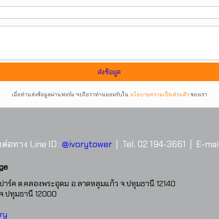
เมื่อท่านส่งข้อมูลผ่านฟอร์ม จะถือว่าท่านยอมรับใน
นโยบายความเป็นส่วนตัว
ของเรา
ต่อทาง Line ID :
@ivorytower
| Tel. 02 194-3661 | E-mail
age
คปาร์ค ต.คลองพระอุดม อ.ลาดหลุมแก้ว จ.ปทุมธานี 12140
ี จ.ปทุมธานี 12000
ry