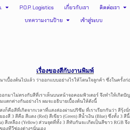
.
P.O.P. Logistics
เกี่ยวกับเรา
ติดต่อเรา
บทความงานป้าย
เข้าสู่ระบบ
เรื่องของสีกับงานพิมพ์
ษณา
เบื้องต้นไปแล้ว ว่าออกแบบอย่างไรให้โดนใจลูกค้า ซึ่งในครั้ง
มาไม่ตรงกับสีที่เราเห็นบนหน้าจอคอมพิวเตอร์ จึงทำให้เกิดปัญ
วามแตกต่างกันอย่างไร ผมจะอธิบายเบื้องต้นให้ดังนี้
สงก็คือสีที่เกิดจากเวลาที่แสงส่องผ่านปริซึม ที่เราเรียกกันว่า สีรุ้งนั
ของสี 3 สีคือ สีแดง (
Red)
สีเขียว (
Green
) สีน้ำเงิน (
Blue
) ซึ่งทั้ง 3
a
) สีเหลือง (
Yellow
) ส่วนจุดที่ทั้ง 3 สีทับกันจะเกิดเป็นสีขาว
RGB
จึ
องทีวีช่องต่างๆนั่นเอง