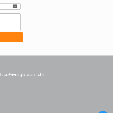
 :
cs@ivorytower.co.th