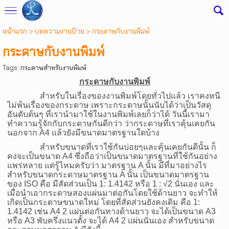
หน้าแรก
> บทความงานป้าย >
กระดาษกับงานพิมพ์
กระดาษกับงานพิมพ์
Tags:
กระดาษสำหรับงานพิมพ์
กระดาษกับงานพิมพ์
สำหรับในเรื่องของ
งานพิมพ์
โดยทั่วไปแล้ว เราคงหนี
ไม่พ้นเรื่องของกระดาษ เพราะกระดาษนั้นนับได้ว่าเป็นวัสดุ
อันดับต้นๆ ที่เรานำมาใช้ในงานพิมพ์เลยก็ว่าได้ วันนี้เรามา
ทำความรู้จักกับกระดาษกันดีกว่า ว่ากระดาษที่เราคุ้นเคยกัน
นอกจาก
A4
แล้วยังมีขนาดมาตรฐานใดบ้าง
สำหรับขนาดที่เราใช้กันบ่อยๆและคุ้นเคยกันดีนั้น ก็
คงจะเป็นขนาด
A4
ซึ่งถือว่าเป็นขนาดมาตรฐานที่ใช้กันอย่าง
แพร่หลาย แต่รู้ไหมครับว่า มาตรฐาน
A
นั้น มีที่มาอย่างไร
สำหรับขนาดกระดาษมาตรฐาน
A
นั้น เป็นขนาดมาตรฐาน
ของ
ISO
คือ มีสัดส่วนเป็น 1
: 1.4142
หรือ 1
:
√
2
นั่นเอง และ
เมื่อนำเอากระดาษสองแผ่นมาต่อกันโดยใช้ด้านยาว จะทำให้
เกิดเป็นกระดาษขนาดใหม่ โดยที่สัดส่วนยังคงเดิม คือ 1
:
1.4142
เช่น
A4 2
แผ่นต่อกันทางด้านยาว จะได้เป็นขนาด
A3
หรือ
A3
พับครึ่งแนวตั้ง จะได้
A4 2
แผ่นนั่นเอง สำหรับขนาด